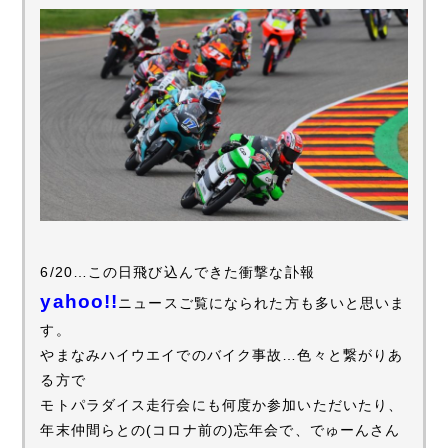
6/20…この日飛び込んできた衝撃な訃報
yahoo!!
ニュースご覧になられた方も多いと思いま
す。
やまなみハイウエイでのバイク事故…色々と繋がりあ
る方で
モトパラダイス走行会にも何度か参加いただいたり、
年末仲間らとの(コロナ前の)忘年会で、でゅーんさん