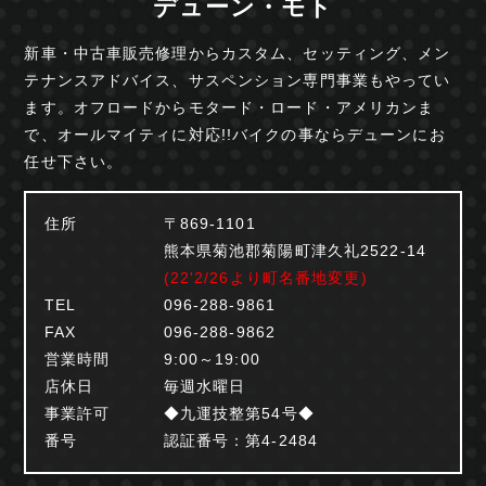
デューン・モト
新車・中古車販売修理からカスタム、セッティング、
メン
テナンスアドバイス、サスペンション専門事業も
やってい
ます。オフロードからモタード・ロード・
アメリカンま
で、オールマイティに対応!!
バイクの事ならデューンにお
任せ下さい。
住所
〒869-1101
熊本県菊池郡菊陽町津久礼2522-14
(22'2/26より町名番地変更)
TEL
096-288-9861
FAX
096-288-9862
営業時間
9:00～19:00
店休日
毎週水曜日
事業許可
◆九運技整第54号◆
番号
認証番号：第4-2484