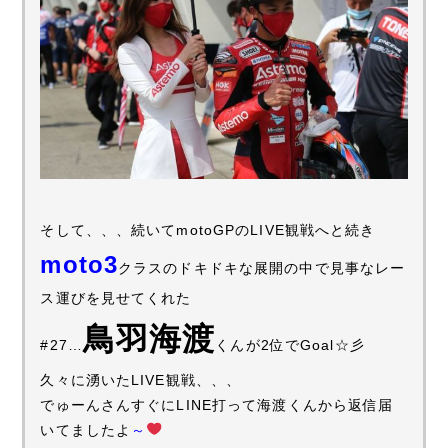
そして、、、続いてmotoGPのLIVE観戦へと続き
moto3
クラスのドキドキな展開の中で見事なレー
ス運びを見せてくれた
鳥羽海渡
#27…
くんが2位でGoal☆彡
久々に湧いたLIVE観戦、、、
でゅーんさんすぐにLINE打って海渡くんから返信届
いてましたよ
～