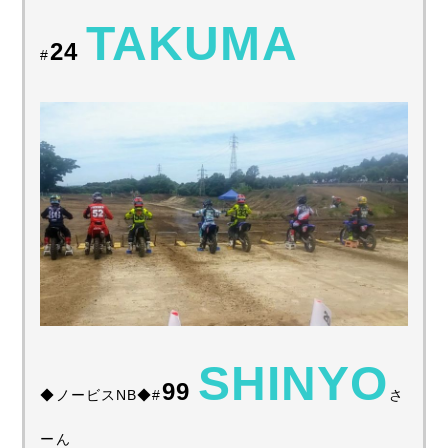
TAKUMA
24
#
SHINYO
99
◆ノービスNB◆#
さ
ーん