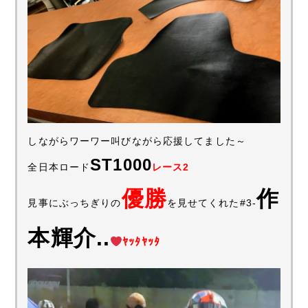
しながらワーワー叫びながら応援してました～
ST1000
全日本ロード
レース2
優勝
作
見事にぶっちぎりの
を見せてくれた#3-
本輝介..
ﾔｯﾀﾔｯﾀ