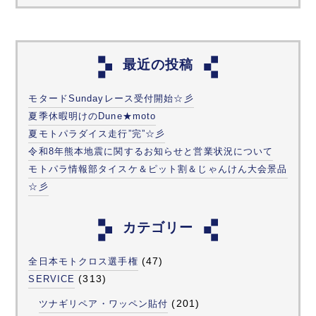
最近の投稿
モタードSundayレース受付開始☆彡
夏季休暇明けのDune★moto
夏モトパラダイス走行”完”☆彡
令和8年熊本地震に関するお知らせと営業状況について
モトパラ情報部タイスケ＆ピット割＆じゃんけん大会景品
☆彡
カテゴリー
(47)
全日本モトクロス選手権
(313)
SERVICE
(201)
ツナギリペア・ワッペン貼付