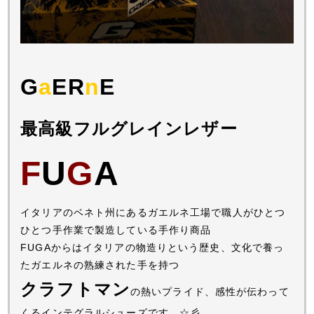
G
a
ER
n
E
最高級フルグレインレザー
F
U
G
A
イタリアのベネト州にあるガエルネ工場で職人がひとつ
ひとつ手作業で製造している手作り商品
FUGAからはイタリアの物造りという歴史、文化で養っ
たガエルネの熟練された手を持つ
クラフトマン
の熱いプライド、感性が伝わって
くるインテグラルシューズです…☆彡