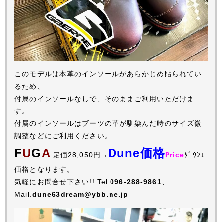
このモデルは本革のインソールがあらかじめ貼られてい
るため、
付属のインソールなしで、そのままご利用いただけま
す。
付属のインソールはブーツの革が馴染んだ時のサイズ微
調整などにご利用ください。
F
U
G
A
Dune価格
定価28,050円→
Price
ﾀﾞｳﾝ↓
価格となります。
気軽にお問合せ下さい!! Tel.
096-288-9861
、
Mail.
dune63dream@ybb.ne.jp