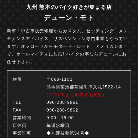
九州 熊本のバイク好きが集まる店
デューン・モト
新車・中古車販売修理からカスタム、セッティング、
メン
テナンスアドバイス、サスペンション専門事業も
やってい
ます。オフロードからモタード・ロード・
アメリカンま
で、オールマイティに対応!!
バイクの事ならデューンにお
任せ下さい。
住所
〒869-1101
熊本県菊池郡菊陽町津久礼2522-14
(22'2/26より町名番地変更)
TEL
096-288-9861
FAX
096-288-9862
営業時間
9:00～19:00
店休日
毎週水曜日
事業許可
◆九運技整第54号◆