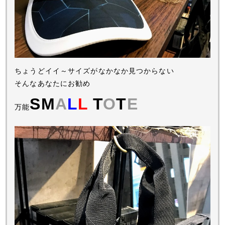
ちょうどイイ～サイズがなかなか見つからない
そんなあなたにお勧め
SM
A
L
L
T
O
T
E
万能