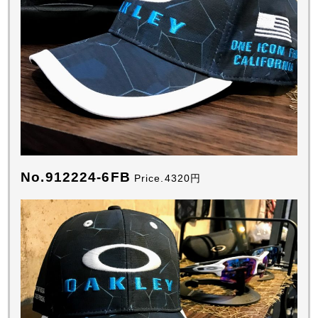
No.912224-6FB
Price.4320円