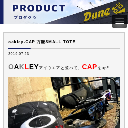
oakley-CAP 万能SMALL TOTE
2019.07.23
O
A
K
L
EY
CAP
アイウエアと並べて、
をup!!