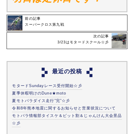
前の記事
スーパークロス第九戦
次の記事
3/23はモタードスクール☆彡
最近の投稿
モタードSundayレース受付開始☆彡
夏季休暇明けのDune★moto
夏モトパラダイス走行”完”☆彡
令和8年熊本地震に関するお知らせと営業状況について
モトパラ情報部タイスケ＆ピット割＆じゃんけん大会景品
☆彡