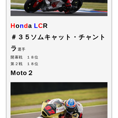
H
o
n
d
a
L
C
R
＃３５ソムキャット・チャント
ラ
選手
開幕戦 １８位
第２戦 １８位
Moto２