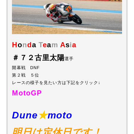
H
o
n
d
a
T
e
a
m
A
s
i
a
＃７２古里太陽
選手
開幕戦 DNF
第２戦 ５位
レースの様子を見たい方は下記をクリック↓
MotoGP
Dune
★
moto
明日は定休日です！