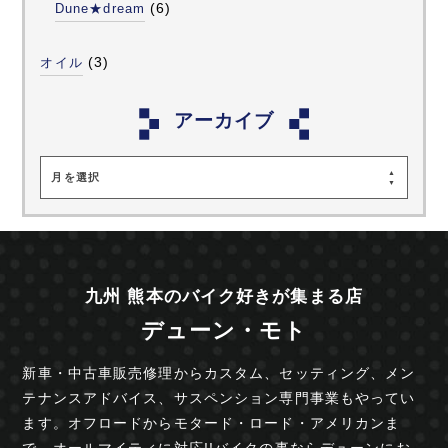
(6)
Dune★dream
(3)
オイル
アーカイブ
月を選択
九州 熊本のバイク好きが集まる店
デューン・モト
新車・中古車販売修理からカスタム、セッティング、
メン
テナンスアドバイス、サスペンション専門事業も
やってい
ます。オフロードからモタード・ロード・
アメリカンま
で、オールマイティに対応!!
バイクの事ならデューンにお