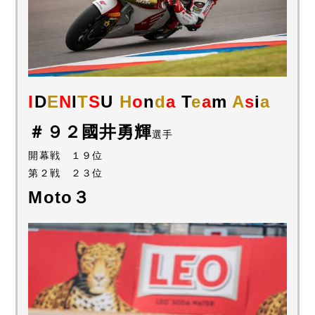
I
D
E
N
I
T
S
U
H
o
n
d
a
T
e
a
m
A
s
i
a
＃９２國井勇輝
選手
開幕戦 １９位
第２戦 ２３位
Moto３