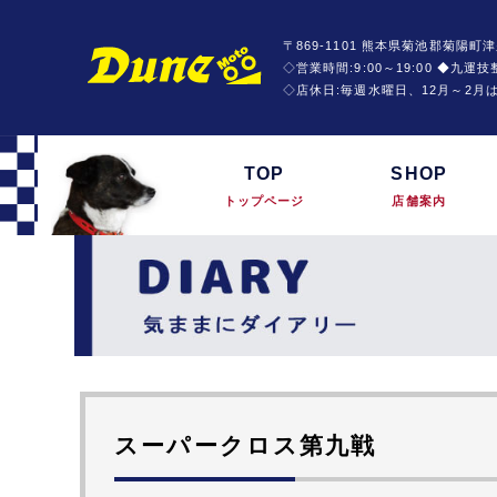
〒869-1101 熊本県菊池郡菊陽町津
◇営業時間:9:00～19:00 ◆九
◇店休日:毎週水曜日、12月～2月
TOP
SHOP
トップページ
店舗案内
スーパークロス第九戦