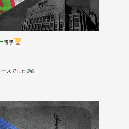
ー
選手
でレースでした