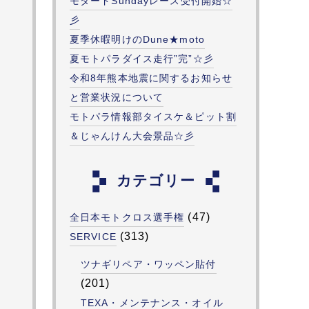
モタードSundayレース受付開始☆
彡
夏季休暇明けのDune★moto
夏モトパラダイス走行”完”☆彡
令和8年熊本地震に関するお知らせ
と営業状況について
モトパラ情報部タイスケ＆ピット割
＆じゃんけん大会景品☆彡
カテゴリー
(47)
全日本モトクロス選手権
(313)
SERVICE
ツナギリペア・ワッペン貼付
(201)
TEXA・メンテナンス・オイル