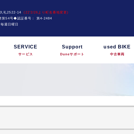
久礼2522-14
(22'2/26より町名番地変更)
運技整第54号◆認証番号：
第4-2484
は毎週日曜日
SERVICE
Support
used BIKE
サービス
Duneサポート
中古車両