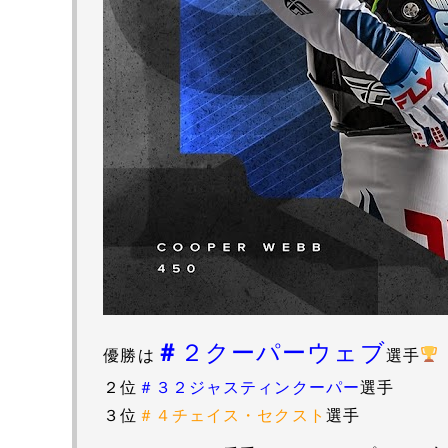
＃
２クーパーウェブ
優勝は
選手
２位
＃３２ジャスティンクーパー
選手
３位
＃４チェイス・セクスト
選手