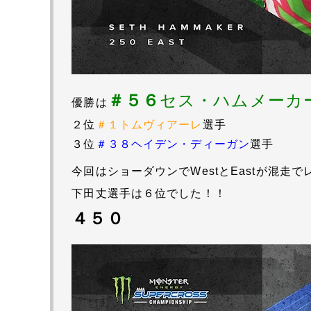
＃５６
セス・ハムメーカ
優勝は
２位
＃１トムヴィアーレ
選手
３位
＃３８ヘイデン・ディーガン
選手
今回はショーダウンでWestとEastが混走
下田丈選手は６位でした！！
４５０