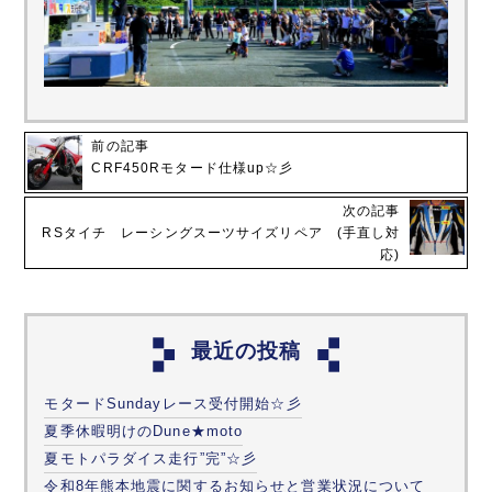
前の記事
CRF450Rモタード仕様up☆彡
次の記事
RSタイチ レーシングスーツサイズリペア (手直し対
応)
最近の投稿
モタードSundayレース受付開始☆彡
夏季休暇明けのDune★moto
夏モトパラダイス走行”完”☆彡
令和8年熊本地震に関するお知らせと営業状況について