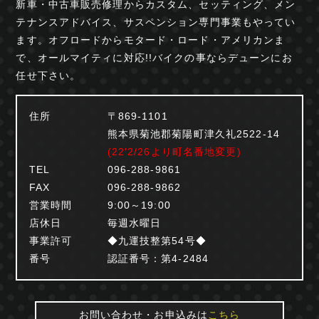
新車・中古車販売修理からカスタム、セッティング、
メン
テナンスアドバイス、サスペンション専門事業も
やってい
ます。オフロードからモタード・ロード・
アメリカンま
で、オールマイティに対応!!
バイクの事ならデューンにお
任せ下さい。
住所
〒869-1101
熊本県菊池郡菊陽町津久礼2522-14
(22'2/26より町名番地変更)
TEL
096-288-9861
FAX
096-288-9862
営業時間
9:00～19:00
店休日
毎週水曜日
事業許可
◆九運技整第54号◆
番号
認証番号：第4-2484
お問い合わせ・お申込みは
こちら