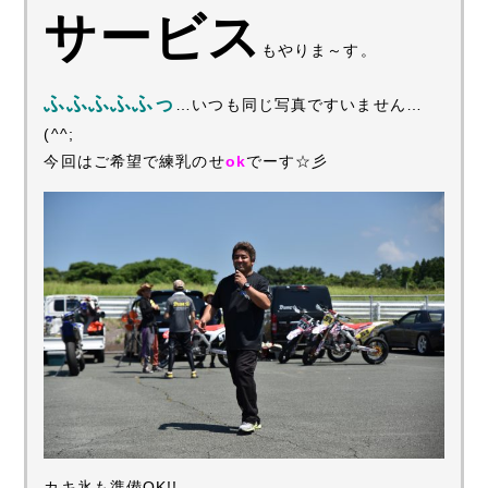
サービス
もやりま～す。
ふふふふふっ
…いつも同じ写真ですいません…
(^^;
今回はご希望で練乳のせ
ok
でーす☆彡
カキ氷も準備OK!!