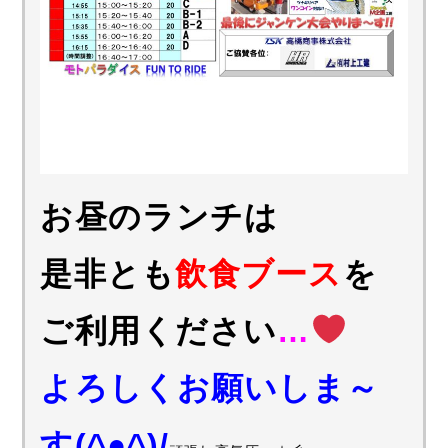
お昼のランチは
是非とも
飲食ブース
を
ご利用ください
…
よろしくお願いしま～
す(^●^)/