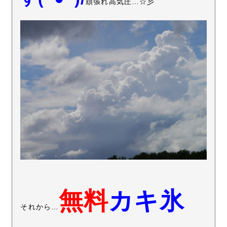
頑張れ高気圧…☆彡
無料
カキ氷
それから…