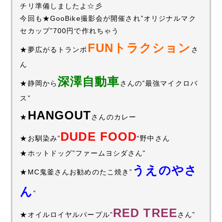
チリ準備しましたよ☆彡
今回も★GooBike撮影会が開催され”オリジナルマク
セカップ”700円で作れちゃう
FUNトラクション
★夢広がるトランポ
さ
ん
深澤自動車
★静岡から
さんの”最強マイクロバ
ス”
HANGOUT
★
さんのカレー
DUDE FOOD
★お馴染み”
“野中さん
★ホットドッグ”ファームヨシダさん”
うえのやさ
★MC鬼釜さんお勧めのたこ焼き”
ん
”
RED TREE
★オイルロイヤルパープル”
さん”