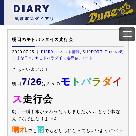
明日のモトパラダイス走行会
2020.07.25 ｜
DIARY
,
イベント情報
,
SUPPORT
,
Duneの気
ままな日々
,
★モトパラダイス走行会
,
ロード
さぁ～いよいよ!!
7/26
モ
ト
パ
ラ
ダ
イ
明日
は久々の
ス
走行会
朝、一瞬予報が変わったりしましたが､､､もう予報な
んてあてになりません
晴れ
雨
でも
でもどちらになってもいいようにバッ