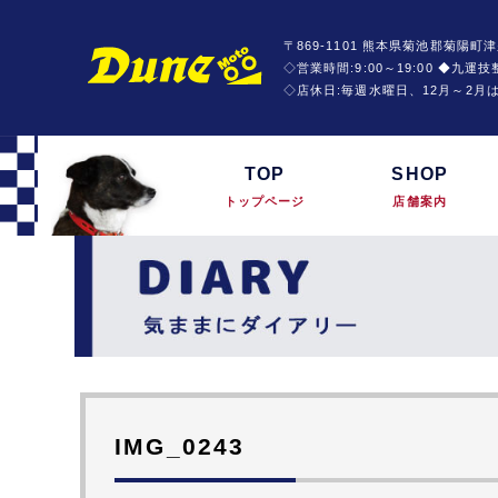
〒869-1101 熊本県菊池郡菊陽町津
◇営業時間:9:00～19:00 ◆九
◇店休日:毎週水曜日、12月～2月
TOP
SHOP
トップページ
店舗案内
IMG_0243