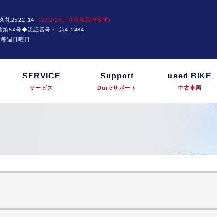
久礼2522-14
(22'2/26より町名番地変更)
運技整第54号◆認証番号：
第4-2484
は毎週日曜日
SERVICE
Support
used BIKE
サービス
Duneサポート
中古車両