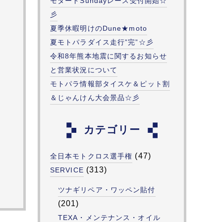
モタードSundayレース受付開始☆
彡
夏季休暇明けのDune★moto
夏モトパラダイス走行”完”☆彡
令和8年熊本地震に関するお知らせ
と営業状況について
モトパラ情報部タイスケ＆ピット割
＆じゃんけん大会景品☆彡
カテゴリー
(47)
全日本モトクロス選手権
(313)
SERVICE
ツナギリペア・ワッペン貼付
(201)
TEXA・メンテナンス・オイル