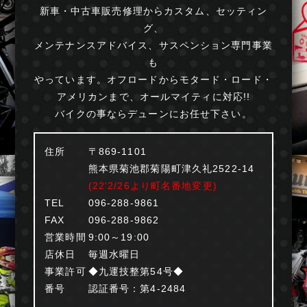
新車・中古車販売修理からカスタム、セッティン
グ、
メンテナンスアドバイス、サスペンション専門事業
も
やっています。オフロードからモタード・ロード・
アメリカンまで、オールマイティに対応!!
バイクの事ならデューンにお任せ下さい。
住所
〒869-1101
熊本県菊池郡菊陽町津久礼2522-14
(22'2/26より町名番地変更)
TEL
096-288-9861
FAX
096-288-9862
営業時間
9:00～19:00
店休日
毎週水曜日
事業許可
◆九運技整第54号◆
番号
認証番号：第4-2484