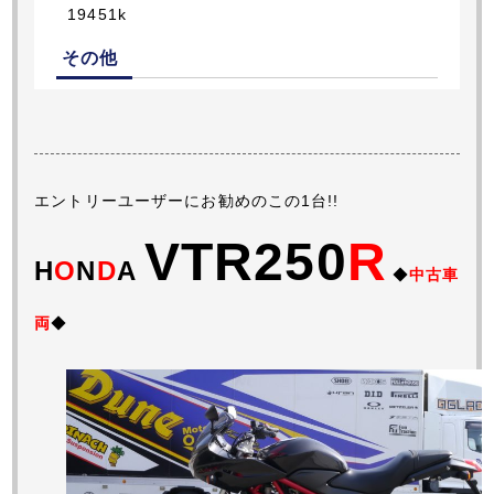
19451k
その他
エントリーユーザーにお勧めのこの1台!!
VTR250
R
H
O
N
D
A
◆
中古車
両
◆