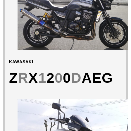
KAWASAKI
Z
R
X
1
2
0
0
D
AEG