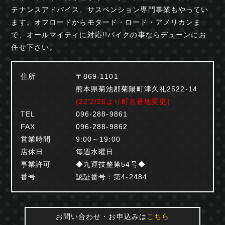
テナンスアドバイス、サスペンション専門事業も
やってい
ます。オフロードからモタード・ロード・
アメリカンま
で、オールマイティに対応!!
バイクの事ならデューンにお
任せ下さい。
住所
〒869-1101
熊本県菊池郡菊陽町津久礼2522-14
(22'2/26より町名番地変更)
TEL
096-288-9861
FAX
096-288-9862
営業時間
9:00～19:00
店休日
毎週水曜日
事業許可
◆九運技整第54号◆
番号
認証番号：第4-2484
お問い合わせ・お申込みは
こちら