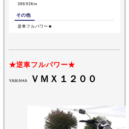
38693Km
その他
逆車フルパワー★
★逆車フルパワー★
ＶＭＸ１２００
YAMAHA