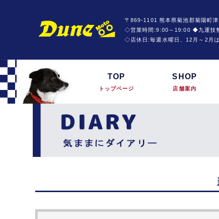
〒869-1101 熊本県菊池郡菊陽町津
◇営業時間:9:00～19:00 ◆九
◇店休日:毎週水曜日、12月～2月
TOP
SHOP
トップページ
店舗案内