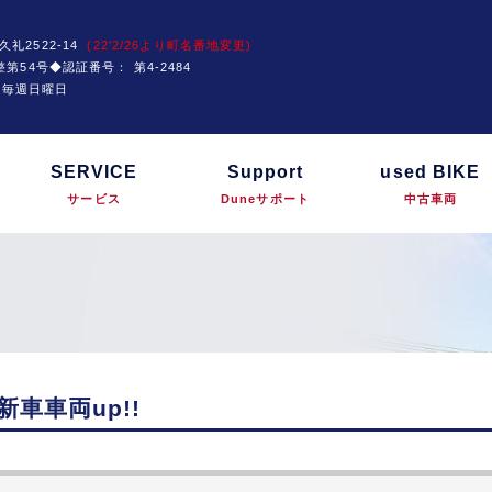
久礼2522-14
(22'2/26より町名番地変更)
運技整第54号◆認証番号：
第4-2484
は毎週日曜日
SERVICE
Support
used BIKE
サービス
Duneサポート
中古車両
新車車両up!!