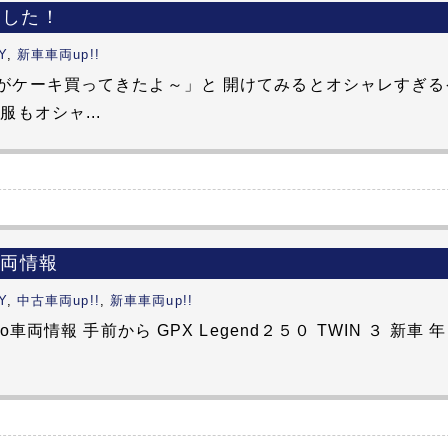
ました！
Y
,
新車車両up!!
がケーキ買ってきたよ～」と 開けてみるとオシャレすぎる
服もオシャ...
車両情報
Y
,
中古車両up!!
,
新車車両up!!
o車両情報 手前から GPX Legend２５０ TWIN ３ 新車 年