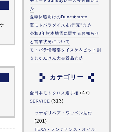
モタードSundayレース受付開始☆
彡
夏季休暇明けのDune★moto
ケ
夏モトパラダイス走行”完”☆彡
令和8年熊本地震に関するお知らせ
と営業状況について
モトパラ情報部タイスケ＆ピット割
＆じゃんけん大会景品☆彡
カテゴリー
(47)
全日本モトクロス選手権
(313)
SERVICE
ツナギリペア・ワッペン貼付
(201)
TEXA・メンテナンス・オイル