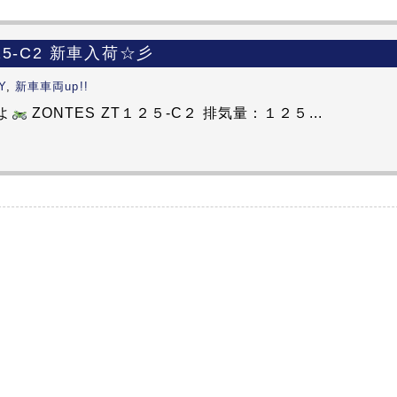
125-C2 新車入荷☆彡
Y
,
新車車両up!!
よ
ZONTES ZT１２５-C２ 排気量：１２５...