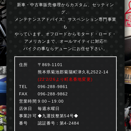
新車・中古車販売修理からカスタム、セッティン
グ、
メンテナンスアドバイス、サスペンション専門事業
も
やっています。オフロードからモタード・ロード・
アメリカンまで、オールマイティに対応!!
バイクの事ならデューンにお任せ下さい。
住所
〒869-1101
熊本県菊池郡菊陽町津久礼2522-14
(22'2/26より町名番地変更)
TEL
096-288-9861
FAX
096-288-9862
営業時間
9:00～19:00
店休日
毎週水曜日
事業許可
◆九運技整第54号◆
番号
認証番号：第4-2484