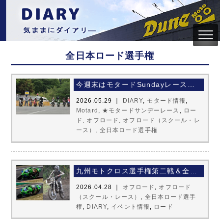
全日本ロード選手権
今週末はモタードSundayレース＆全日本ロード選手権第三戦
2026.05.29 ｜
DIARY
,
モタード情報
,
Motard
,
★モタードサンデーレース
,
ロー
ド
,
オフロード
,
オフロード（スクール・レ
ース）
,
全日本ロード選手権
九州モトクロス選手権第二戦＆全日本ロード選手権第二戦お疲れ様でした
2026.04.28 ｜
オフロード
,
オフロード
（スクール・レース）
,
全日本ロード選手
権
,
DIARY
,
イベント情報
,
ロード