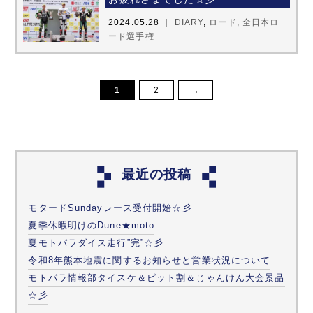
2024.05.28 ｜
DIARY
,
ロード
,
全日本ロ
ード選手権
1
2
→
最近の投稿
モタードSundayレース受付開始☆彡
夏季休暇明けのDune★moto
夏モトパラダイス走行”完”☆彡
令和8年熊本地震に関するお知らせと営業状況について
モトパラ情報部タイスケ＆ピット割＆じゃんけん大会景品
☆彡