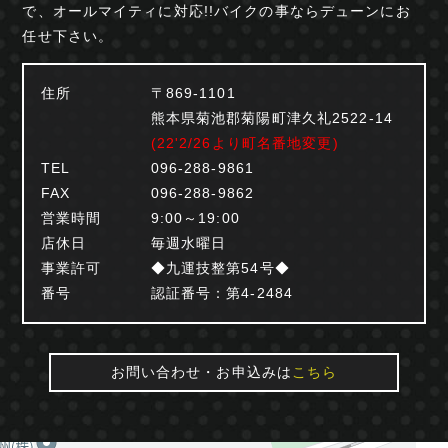
で、オールマイティに対応!!
バイクの事ならデューンにお
任せ下さい。
住所
〒869-1101
熊本県菊池郡菊陽町津久礼2522-14
(22'2/26より町名番地変更)
TEL
096-288-9861
FAX
096-288-9862
営業時間
9:00～19:00
店休日
毎週水曜日
事業許可
◆九運技整第54号◆
番号
認証番号：第4-2484
お問い合わせ・お申込みは
こちら