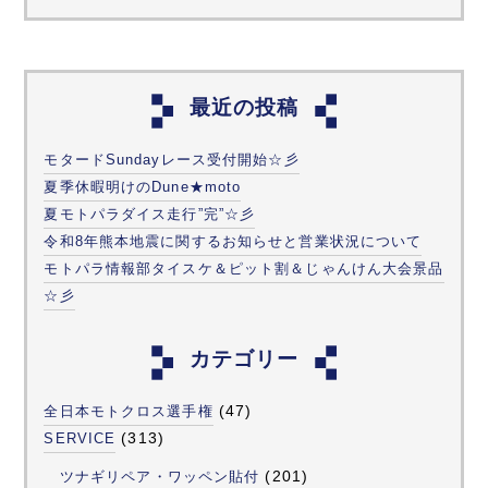
最近の投稿
モタードSundayレース受付開始☆彡
夏季休暇明けのDune★moto
夏モトパラダイス走行”完”☆彡
令和8年熊本地震に関するお知らせと営業状況について
モトパラ情報部タイスケ＆ピット割＆じゃんけん大会景品
☆彡
カテゴリー
(47)
全日本モトクロス選手権
(313)
SERVICE
(201)
ツナギリペア・ワッペン貼付