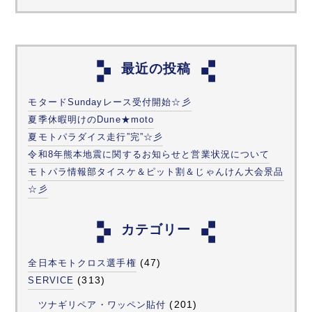
最近の投稿
モタードSundayレース受付開始☆彡
夏季休暇明けのDune★moto
夏モトパラダイス走行”完”☆彡
令和8年熊本地震に関するお知らせと営業状況について
モトパラ情報部タイスケ＆ピット割＆じゃんけん大会景品
☆彡
カテゴリー
(47)
全日本モトクロス選手権
(313)
SERVICE
(201)
ツナギリペア・ワッペン貼付