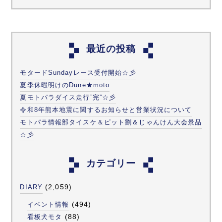
最近の投稿
モタードSundayレース受付開始☆彡
夏季休暇明けのDune★moto
夏モトパラダイス走行”完”☆彡
令和8年熊本地震に関するお知らせと営業状況について
モトパラ情報部タイスケ＆ピット割＆じゃんけん大会景品
☆彡
カテゴリー
(2,059)
DIARY
(494)
イベント情報
(88)
看板犬モタ