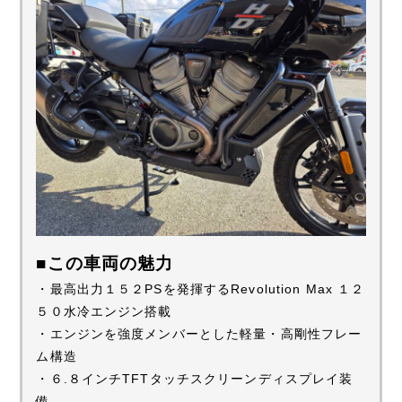
■この車両の魅力
・最高出力１５２PSを発揮するRevolution Max １２
５０水冷エンジン搭載
・エンジンを強度メンバーとした軽量・高剛性フレー
ム構造
・６.８インチTFTタッチスクリーンディスプレイ装
備