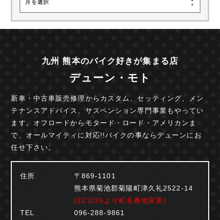
月を選択
九州 熊本のバイク好きが集まる店
デューン・モト
新車・中古車販売修理からカスタム、セッティング、
メン
テナンスアドバイス、サスペンション専門事業も
やってい
ます。オフロードからモタード・ロード・
アメリカンま
で、オールマイティに対応!!
バイクの事ならデューンにお
任せ下さい。
住所
〒869-1101
熊本県菊池郡菊陽町津久礼2522-14
(22'2/26より町名番地変更)
TEL
096-288-9861