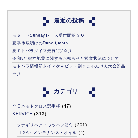
最近の投稿
モタードSundayレース受付開始☆彡
夏季休暇明けのDune★moto
夏モトパラダイス走行”完”☆彡
令和8年熊本地震に関するお知らせと営業状況について
モトパラ情報部タイスケ＆ピット割＆じゃんけん大会景品
☆彡
カテゴリー
(47)
全日本モトクロス選手権
(313)
SERVICE
(201)
ツナギリペア・ワッペン貼付
(4)
TEXA・メンテナンス・オイル