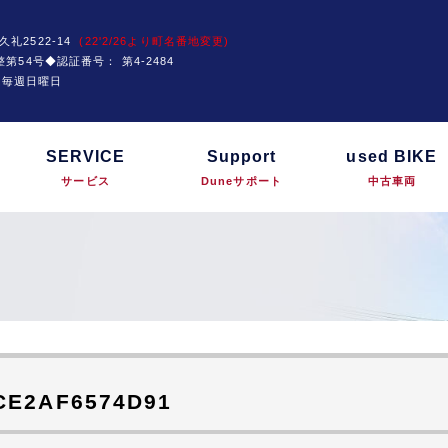
久礼2522-14
(22'2/26より町名番地変更)
運技整第54号◆認証番号：
第4-2484
は毎週日曜日
SERVICE
Support
used BIKE
サービス
Duneサポート
中古車両
CE2AF6574D91