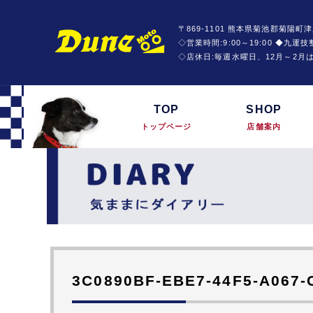
〒869-1101 熊本県菊池郡菊陽町津
◇営業時間:9:00～19:00 ◆九
◇店休日:毎週水曜日、12月～2月
TOP
SHOP
トップページ
店舗案内
3C0890BF-EBE7-44F5-A067-