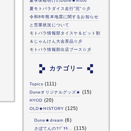
夏季休暇明けのDune★moto
夏モトパラダイス走行”完”☆彡
令和8年熊本地震に関するお知らせ
と営業状況について
モトパラ情報部タイスケ＆ピット割
＆じゃんけん大会景品☆彡
モトパラ情報部出店ブース☆彡
カテゴリー
(111)
Topics
(15)
Duneオリジナルグッズ★
(20)
HYOD
(125)
OLD★HISTORY
(6)
Dune★dream
(115)
さぼてんのﾂﾌﾞﾔｷ…