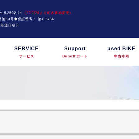
久礼2522-14
(22'2/26より町名番地変更)
運技整第54号◆認証番号：
第4-2484
は毎週日曜日
SERVICE
Support
used BIKE
サービス
Duneサポート
中古車両