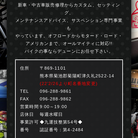
新車・中古車販売修理からカスタム、セッティン
グ、
メンテナンスアドバイス、サスペンション専門事業
も
やっています。オフロードからモタード・ロード・
アメリカンまで、オールマイティに対応!!
バイクの事ならデューンにお任せ下さい。
住所
〒869-1101
熊本県菊池郡菊陽町津久礼2522-14
(22'2/26より町名番地変更)
TEL
096-288-9861
FAX
096-288-9862
営業時間
9:00～19:00
店休日
毎週水曜日
事業許可
◆九運技整第54号◆
番号
認証番号：第4-2484