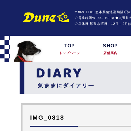
〒869-1101 熊本県菊池郡菊陽町津
◇営業時間:9:00～19:00 ◆九
◇店休日:毎週水曜日、12月～2月
TOP
SHOP
トップページ
店舗案内
IMG_0818