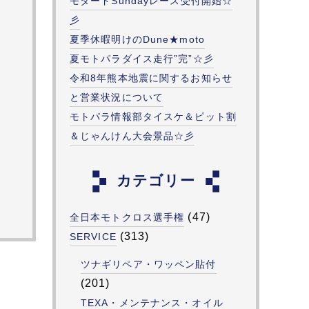
モタードSundayレース受付開始☆
彡
夏季休暇明けのDune★moto
夏モトパラダイス走行”完”☆彡
令和8年熊本地震に関するお知らせ
と営業状況について
モトパラ情報部タイスケ＆ピット割
＆じゃんけん大会景品☆彡
カテゴリー
(47)
全日本モトクロス選手権
(313)
SERVICE
ツナギリペア・ワッペン貼付
(201)
TEXA・メンテナンス・オイル