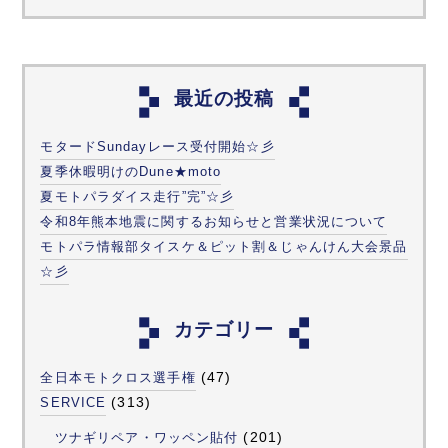
最近の投稿
モタードSundayレース受付開始☆彡
夏季休暇明けのDune★moto
夏モトパラダイス走行”完”☆彡
令和8年熊本地震に関するお知らせと営業状況について
モトパラ情報部タイスケ＆ピット割＆じゃんけん大会景品
☆彡
カテゴリー
(47)
全日本モトクロス選手権
(313)
SERVICE
(201)
ツナギリペア・ワッペン貼付