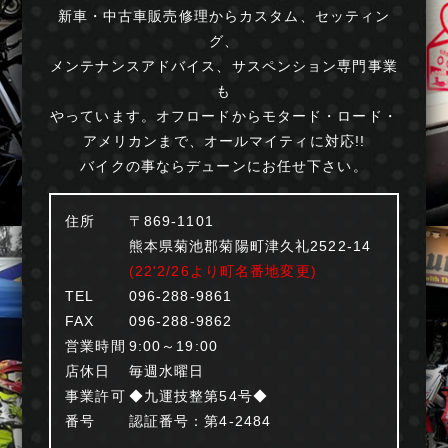
新車・中古車販売修理からカスタム、セッティン
グ、
メンテナンスアドバイス、サスペンション専門事業
も
やっています。オフロードからモタード・ロード・
アメリカンまで、オールマイティに対応!!
バイクの事ならデューンにお任せ下さい。
住所
〒869-1101
熊本県菊池郡菊陽町津久礼2522-14
(22'2/26より町名番地変更)
TEL
096-288-9861
FAX
096-288-9862
営業時間
9:00～19:00
店休日
毎週水曜日
事業許可
◆九運技整第54号◆
番号
認証番号：第4-2484