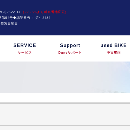
久礼2522-14
(22'2/26より町名番地変更)
運技整第54号◆認証番号：
第4-2484
は毎週日曜日
SERVICE
Support
used BIKE
サービス
Duneサポート
中古車両