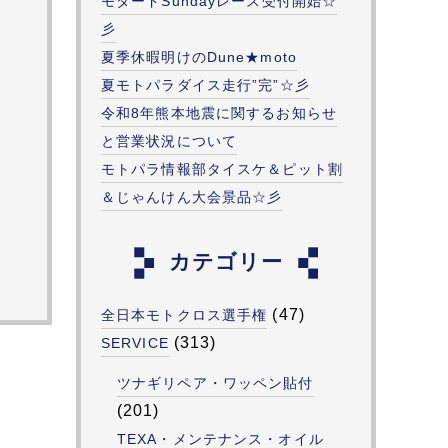
モタードSundayレース受付開始☆
彡
夏季休暇明けのDune★moto
夏モトパラダイス走行”完”☆彡
令和8年熊本地震に関するお知らせ
と営業状況について
モトパラ情報部タイスケ＆ピット割
＆じゃんけん大会景品☆彡
カテゴリー
(47)
全日本モトクロス選手権
(313)
SERVICE
ツナギリペア・ワッペン貼付
(201)
TEXA・メンテナンス・オイル