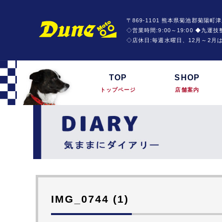
〒869-1101 熊本県菊池郡菊陽町津
◇営業時間:9:00～19:00 ◆九
◇店休日:毎週水曜日、12月～2月
TOP
SHOP
トップページ
店舗案内
IMG_0744 (1)