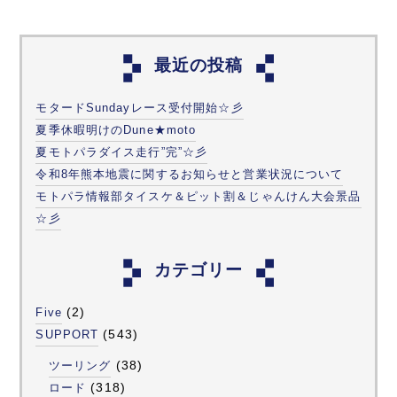
最近の投稿
モタードSundayレース受付開始☆彡
夏季休暇明けのDune★moto
夏モトパラダイス走行”完”☆彡
令和8年熊本地震に関するお知らせと営業状況について
モトパラ情報部タイスケ＆ピット割＆じゃんけん大会景品
☆彡
カテゴリー
(2)
Five
(543)
SUPPORT
(38)
ツーリング
(318)
ロード