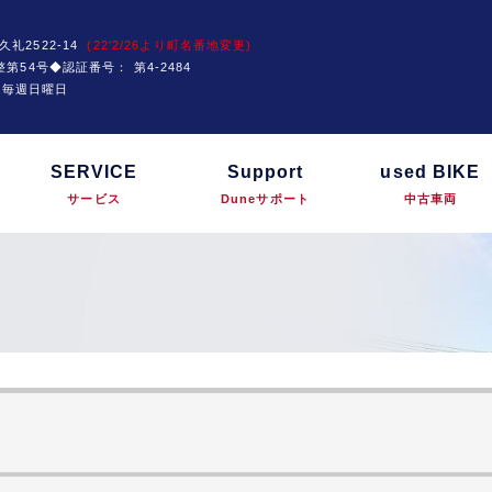
久礼2522-14
(22'2/26より町名番地変更)
運技整第54号◆認証番号：
第4-2484
は毎週日曜日
SERVICE
Support
used BIKE
サービス
Duneサポート
中古車両