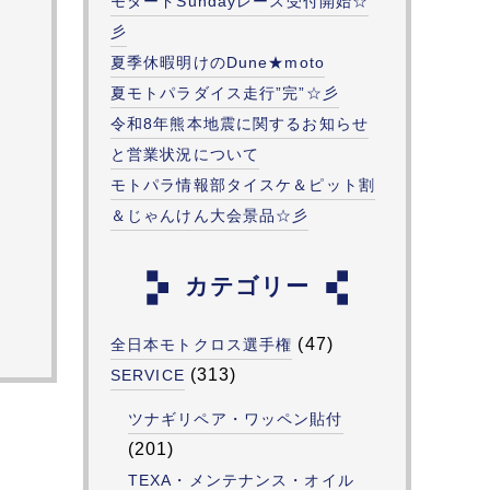
モタードSundayレース受付開始☆
彡
夏季休暇明けのDune★moto
夏モトパラダイス走行”完”☆彡
令和8年熊本地震に関するお知らせ
と営業状況について
モトパラ情報部タイスケ＆ピット割
＆じゃんけん大会景品☆彡
カテゴリー
(47)
全日本モトクロス選手権
(313)
SERVICE
ツナギリペア・ワッペン貼付
(201)
TEXA・メンテナンス・オイル