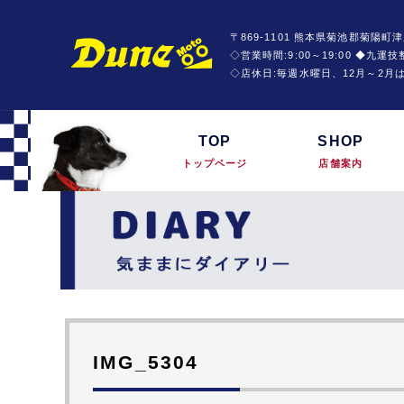
〒869-1101 熊本県菊池郡菊陽町津
◇営業時間:9:00～19:00 ◆九
◇店休日:毎週水曜日、12月～2月
TOP
SHOP
トップページ
店舗案内
IMG_5304