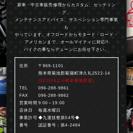
新車・中古車販売修理からカスタム、セッティン
グ、
メンテナンスアドバイス、サスペンション専門事業
も
やっています。オフロードからモタード・ロード・
アメリカンまで、オールマイティに対応!!
バイクの事ならデューンにお任せ下さい。
住所
〒869-1101
熊本県菊池郡菊陽町津久礼2522-14
(22'2/26より町名番地変更)
TEL
096-288-9861
FAX
096-288-9862
営業時間
9:00～19:00
店休日
毎週水曜日
事業許可
◆九運技整第54号◆
番号
認証番号：第4-2484