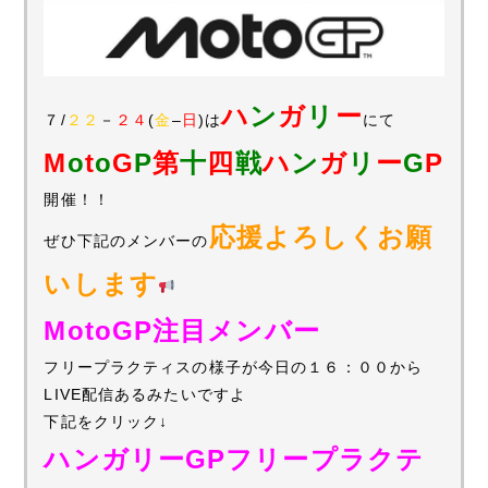
ハ
ン
ガ
リ
ー
７/
２２
－
２４
(
金
–
日
)は
にて
M
o
t
o
G
P
第
十
四
戦
ハ
ン
ガ
リ
ー
G
P
開催！！
応援よろしくお願
ぜひ下記のメンバーの
いします
MotoGP注目メンバー
フリープラクティスの様子が今日の１６：００から
LIVE配信あるみたいですよ
下記をクリック↓
ハンガリーGPフリープラクテ