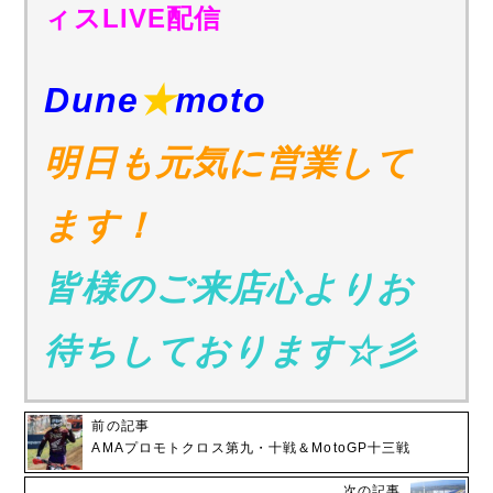
ィスLIVE配信
Dune
★
moto
明日も元気に営業して
ます！
皆様のご来店心よりお
待ちしております☆彡
前の記事
AMAプロモトクロス第九・十戦＆MotoGP十三戦
次の記事