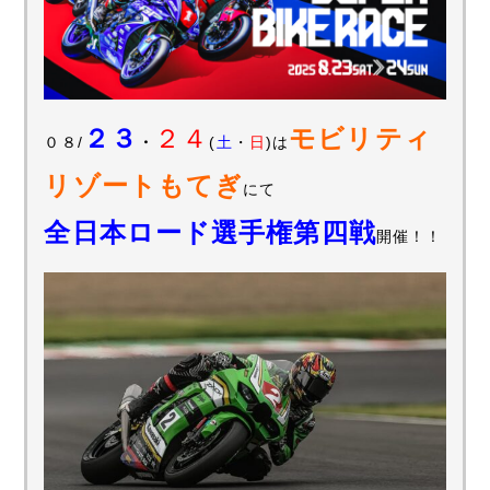
２３
２４
モビリティ
０８/
・
(
土
・
日
)は
リゾートもてぎ
にて
全日本ロード選手権第四戦
開催！！