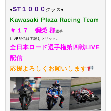
ST１０００
♦
クラス♦
Kawasaki Plaza Racing Team
＃１７ 彌榮 郡
選手
LIVE配信は下記をクリック↓
全日本ロード選手権第四戦LIVE
配信
応援よろしくお願いします