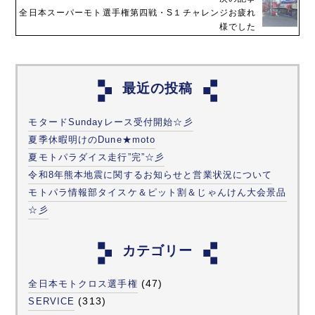
全日本スーパーモト選手権第四戦・S１チャレンジお疲れ
様でした
最近の投稿
モタードSundayレース受付開始☆彡
夏季休暇明けのDune★moto
夏モトパラダイス走行”完”☆彡
令和8年熊本地震に関するお知らせと営業状況について
モトパラ情報部タイスケ＆ピット割＆じゃんけん大会景品
☆彡
カテゴリー
(47)
全日本モトクロス選手権
(313)
SERVICE