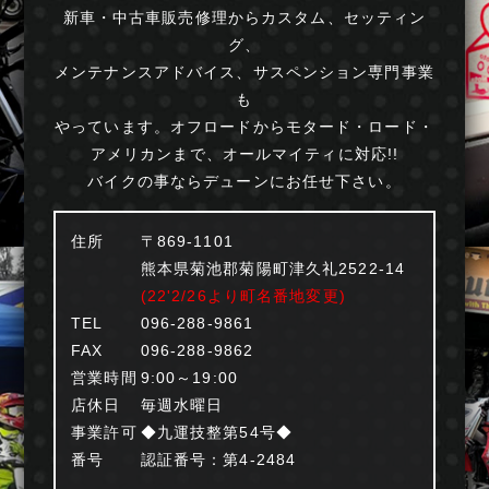
新車・中古車販売修理からカスタム、セッティン
グ、
メンテナンスアドバイス、サスペンション専門事業
も
やっています。オフロードからモタード・ロード・
アメリカンまで、オールマイティに対応!!
バイクの事ならデューンにお任せ下さい。
住所
〒869-1101
熊本県菊池郡菊陽町津久礼2522-14
(22'2/26より町名番地変更)
TEL
096-288-9861
FAX
096-288-9862
営業時間
9:00～19:00
店休日
毎週水曜日
事業許可
◆九運技整第54号◆
番号
認証番号：第4-2484