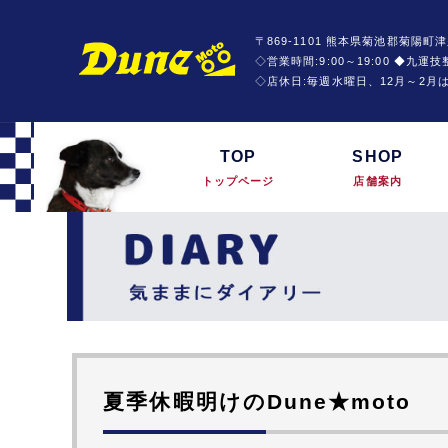
〒869-1101 熊本県菊池郡菊陽町津
◇営業時間:9:00～19:00 ◆九
◇店休日:毎週水曜日、12月～2月
TOP
SHOP
トップページ
店舗案内
夏季休暇明けのDune★moto