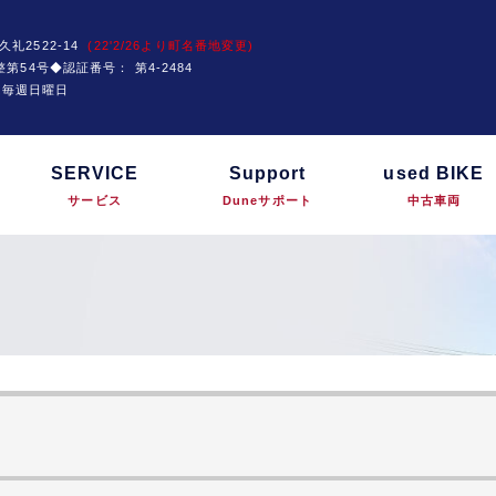
久礼2522-14
(22'2/26より町名番地変更)
運技整第54号◆認証番号：
第4-2484
は毎週日曜日
SERVICE
Support
used BIKE
サービス
Duneサポート
中古車両