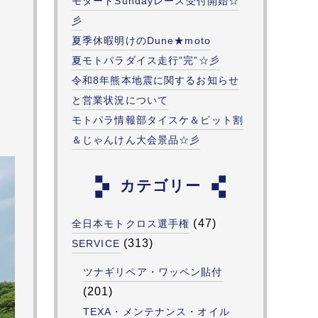
モタードSundayレース受付開始☆
彡
夏季休暇明けのDune★moto
夏モトパラダイス走行”完”☆彡
令和8年熊本地震に関するお知らせ
と営業状況について
モトパラ情報部タイスケ＆ピット割
＆じゃんけん大会景品☆彡
カテゴリー
(47)
全日本モトクロス選手権
(313)
SERVICE
ツナギリペア・ワッペン貼付
(201)
TEXA・メンテナンス・オイル