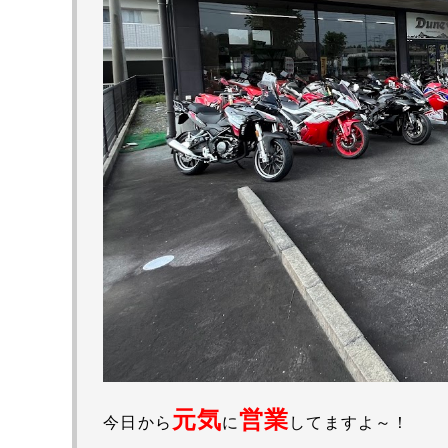
元気
営業
今日から
に
してますよ～！