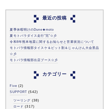
最近の投稿
夏季休暇明けのDune★moto
夏モトパラダイス走行”完”☆彡
令和8年熊本地震に関するお知らせと営業状況について
モトパラ情報部タイスケ＆ピット割＆じゃんけん大会景品
☆彡
モトパラ情報部出店ブース☆彡
カテゴリー
(2)
Five
(542)
SUPPORT
(38)
ツーリング
(317)
ロード