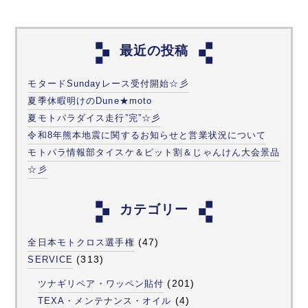
最近の投稿
モタードSundayレース受付開始☆彡
夏季休暇明けのDune★moto
夏モトパラダイス走行”完”☆彡
令和8年熊本地震に関するお知らせと営業状況について
モトパラ情報部タイスケ＆ピット割＆じゃんけん大会景品
☆彡
カテゴリー
(47)
全日本モトクロス選手権
(313)
SERVICE
(201)
ツナギリペア・ワッペン貼付
(4)
TEXA・メンテナンス・オイル