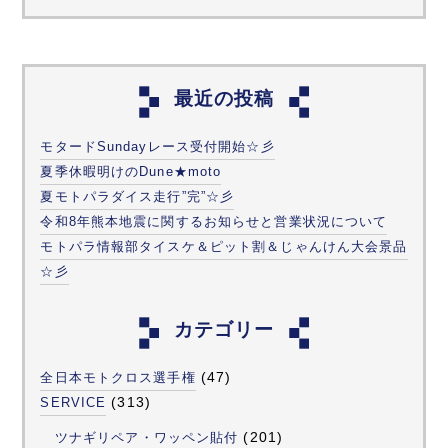
最近の投稿
モタードSundayレース受付開始☆彡
夏季休暇明けのDune★moto
夏モトパラダイス走行”完”☆彡
令和8年熊本地震に関するお知らせと営業状況について
モトパラ情報部タイスケ＆ピット割＆じゃんけん大会景品
☆彡
カテゴリー
(47)
全日本モトクロス選手権
(313)
SERVICE
(201)
ツナギリペア・ワッペン貼付