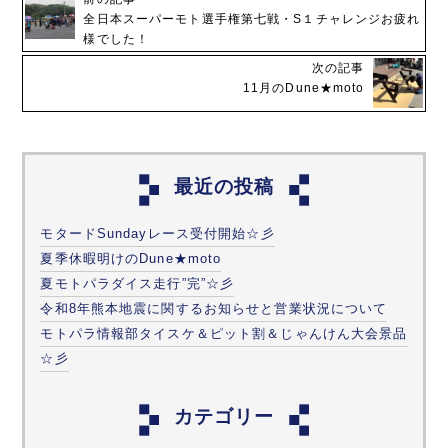
全日本スーパーモト選手権第七戦・S１チャレンジお疲れ
様でした！
次の記事
11月のDune★moto
最近の投稿
モタードSundayレース受付開始☆彡
夏季休暇明けのDune★moto
夏モトパラダイス走行”完”☆彡
令和8年熊本地震に関するお知らせと営業状況について
モトパラ情報部タイスケ＆ピット割＆じゃんけん大会景品
☆彡
カテゴリー