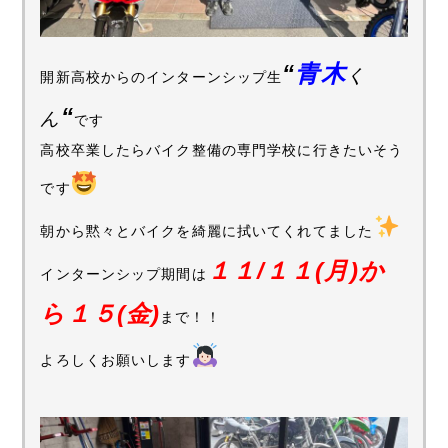
“
青木
く
開新高校からのインターンシップ生
“
ん
です
高校卒業したらバイク整備の専門学校に行きたいそう
です
朝から黙々とバイクを綺麗に拭いてくれてました
１１/１１(月)か
インターンシップ期間は
ら１５(金)
まで！！
よろしくお願いします