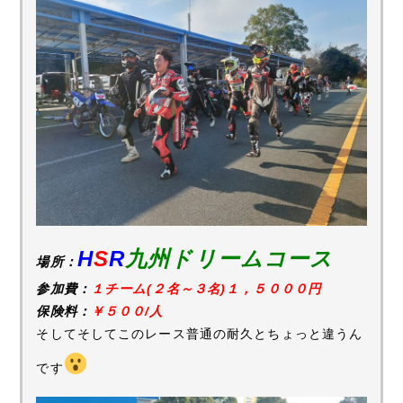
H
S
R
九州ドリームコース
場所：
参加費：
１チーム(２名～３名)１，５０００円
保険料：
￥５００/人
そしてそしてこのレース普通の耐久とちょっと違うん
です