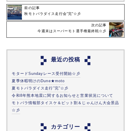
前の記事
秋モトパラダイス走行会”完”☆彡
次の記事
今週末はスーパーモト選手権最終戦☆彡
最近の投稿
モタードSundayレース受付開始☆彡
夏季休暇明けのDune★moto
夏モトパラダイス走行”完”☆彡
令和8年熊本地震に関するお知らせと営業状況について
モトパラ情報部タイスケ＆ピット割＆じゃんけん大会景品
☆彡
カテゴリー