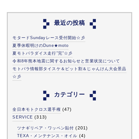
最近の投稿
モタードSundayレース受付開始☆彡
夏季休暇明けのDune★moto
夏モトパラダイス走行”完”☆彡
令和8年熊本地震に関するお知らせと営業状況について
モトパラ情報部タイスケ＆ピット割＆じゃんけん大会景品
☆彡
カテゴリー
(47)
全日本モトクロス選手権
(313)
SERVICE
(201)
ツナギリペア・ワッペン貼付
(4)
TEXA・メンテナンス・オイル