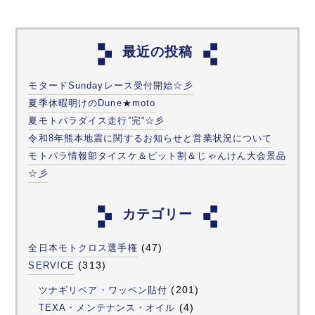
最近の投稿
モタードSundayレース受付開始☆彡
夏季休暇明けのDune★moto
夏モトパラダイス走行”完”☆彡
令和8年熊本地震に関するお知らせと営業状況について
モトパラ情報部タイスケ＆ピット割＆じゃんけん大会景品
☆彡
カテゴリー
(47)
全日本モトクロス選手権
(313)
SERVICE
(201)
ツナギリペア・ワッペン貼付
(4)
TEXA・メンテナンス・オイル