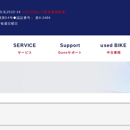
久礼2522-14
(22'2/26より町名番地変更)
運技整第54号◆認証番号：
第4-2484
は毎週日曜日
SERVICE
Support
used BIKE
サービス
Duneサポート
中古車両