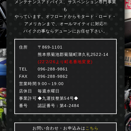
メンテナンスアドバイス、サスペンション専門事業
も
やっています。オフロードからモタード・ロード・
アメリカンまで、オールマイティに対応!!
バイクの事ならデューンにお任せ下さい。
住所
〒869-1101
熊本県菊池郡菊陽町津久礼2522-14
(22'2/26より町名番地変更)
TEL
096-288-9861
FAX
096-288-9862
営業時間
9:00～19:00
店休日
毎週水曜日
事業許可
◆九運技整第54号◆
番号
認証番号：第4-2484
お問い合わせ・お申込みは
こちら