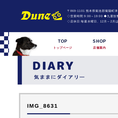
〒869-1101 熊本県菊池郡菊陽町津
◇営業時間:9:00～19:00 ◆九
◇店休日:毎週水曜日、12月～2月
TOP
SHOP
トップページ
店舗案内
IMG_8631