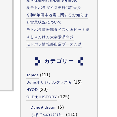
夏季休暇明けのDune★moto
夏モトパラダイス走行”完”☆彡
令和8年熊本地震に関するお知らせ
と営業状況について
モトパラ情報部タイスケ＆ピット割
＆じゃんけん大会景品☆彡
モトパラ情報部出店ブース☆彡
カテゴリー
(111)
Topics
(15)
Duneオリジナルグッズ★
(20)
HYOD
(125)
OLD★HISTORY
(6)
Dune★dream
(115)
さぼてんのﾂﾌﾞﾔｷ…