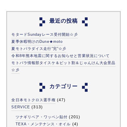
最近の投稿
モタードSundayレース受付開始☆彡
夏季休暇明けのDune★moto
夏モトパラダイス走行”完”☆彡
令和8年熊本地震に関するお知らせと営業状況について
モトパラ情報部タイスケ＆ピット割＆じゃんけん大会景品
☆彡
カテゴリー
(47)
全日本モトクロス選手権
(313)
SERVICE
(201)
ツナギリペア・ワッペン貼付
(4)
TEXA・メンテナンス・オイル