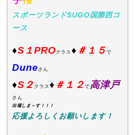
スポーツランドSUGO国際西コ
ース
♦
S１PRO
♦
＃１５
クラス
で
Dune
さん
♦
S２
♦
＃１２
高津戸
クラス
で
さん
出場しま～す！！！
応援よろしくお願いします！