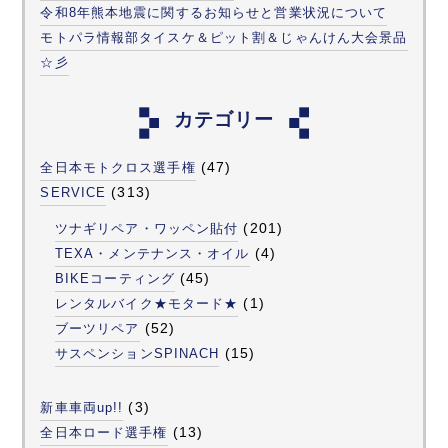
令和8年熊本地震に関するお知らせと営業状況について
モトパラ情報部タイスケ＆ピット割＆じゃんけん大会景品
☆彡
カテゴリー
(47)
全日本モトクロス選手権
(313)
SERVICE
(201)
ツナギリペア・ワッペン貼付
(4)
TEXA・メンテナンス・オイル
(45)
BIKEコーティング
(1)
レンタルバイク★モタード★
(52)
ブーツリペア
(15)
サスペンションSPINACH
(3)
新車車両up!!
(13)
全日本ロード選手権