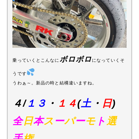
ボロボロ
乗っていくとこんなに
になっていくそ
うです
うわぁ～。新品の時と結構違いますね。
４/
１３
・
１４
(
土
・
日
)
全
日
本
ス
ー
パ
ー
モ
ト
選
手
権