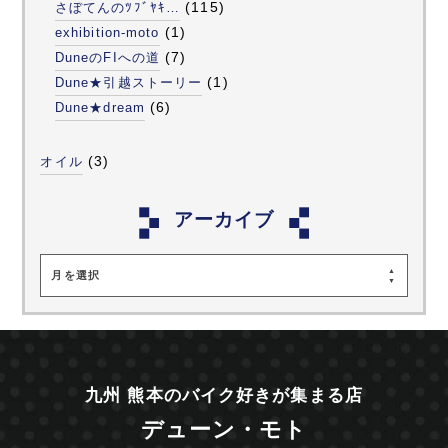
(115)
さぼてんのﾂﾌﾞﾔｷ…
(1)
exhibition-moto
(7)
DuneのFIへの道
(1)
Dune★引越ストーリー
(6)
Dune★dream
(3)
オイル
アーカイブ
月を選択
九州 熊本のバイク好きが集まる店
デューン・モト