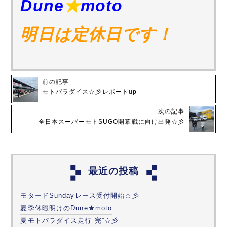
Dune
★
moto
明日は定休日です！
前の記事
モトパラダイス☆彡レポートup
次の記事
全日本スーパーモトSUGO開幕戦に向け出発☆彡
最近の投稿
モタードSundayレース受付開始☆彡
夏季休暇明けのDune★moto
夏モトパラダイス走行”完”☆彡