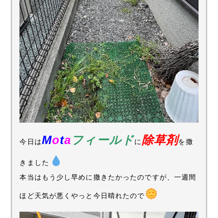
M
o
t
a
フィールド
除草剤
今日は
に
を撒
きました
本当はもう少し早めに撒きたかったのですが、一週間
ほど天気が悪くやっと今日晴れたので