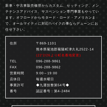
新車・中古車販売修理からカスタム、セッティング、
メン
テナンスアドバイス、サスペンション専門事業も
やってい
ます。オフロードからモタード・ロード・
アメリカンま
で、オールマイティに対応!!
バイクの事ならデューンにお
任せ下さい。
住所
〒869-1101
熊本県菊池郡菊陽町津久礼2522-14
(22'2/26より町名番地変更)
TEL
096-288-9861
FAX
096-288-9862
営業時間
9:00～19:00
店休日
毎週水曜日
事業許可
◆九運技整第54号◆
番号
認証番号：第4-2484