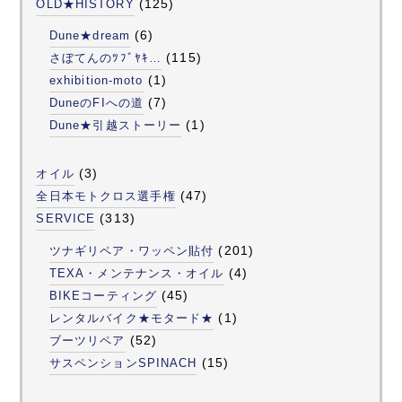
(125)
OLD★HISTORY
(6)
Dune★dream
(115)
さぼてんのﾂﾌﾞﾔｷ…
(1)
exhibition-moto
(7)
DuneのFIへの道
(1)
Dune★引越ストーリー
(3)
オイル
(47)
全日本モトクロス選手権
(313)
SERVICE
(201)
ツナギリペア・ワッペン貼付
(4)
TEXA・メンテナンス・オイル
(45)
BIKEコーティング
(1)
レンタルバイク★モタード★
(52)
ブーツリペア
(15)
サスペンションSPINACH