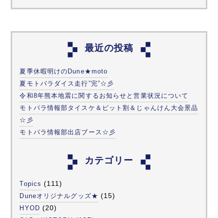
最近の投稿
夏季休暇明けのDune★moto
夏モトパラダイス走行”完”☆彡
令和8年熊本地震に関するお知らせと営業状況について
モトパラ情報部タイスケ＆ピット割＆じゃんけん大会景品
☆彡
モトパラ情報部出店ブース☆彡
カテゴリー
(111)
Topics
(15)
Duneオリジナルグッズ★
(20)
HYOD