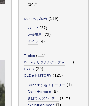
(147)
(139)
Duneのお勧め
(37)
パーツ
(72)
装備用品
(4)
タイヤ
(111)
Topics
(15)
Duneオリジナルグッズ★
(20)
HYOD
(125)
OLD★HISTORY
(1)
Dune★引越ストーリー
(6)
Dune★dream
(115)
さぼてんのﾂﾌﾞﾔｷ…
(1)
exhibition-moto