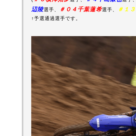
辺陵
＃０４千葉蓮希
＃１３
選手、
選手、
↑予選通過選手です。