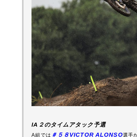
IA２のタイムアタック予選
＃５８
VICTOR ALONSO
A組では
選手
が