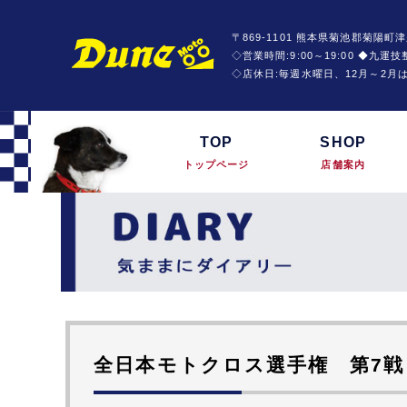
〒869-1101 熊本県菊池郡菊陽町津
◇営業時間:9:00～19:00 ◆九
◇店休日:毎週水曜日、12月～2月
TOP
SHOP
トップページ
店舗案内
全日本モトクロス選手権 第7