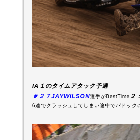
IA１のタイムアタック予選
＃２７JAYWILSON
２
選手がBestTime
6連でクラッシュしてしまい途中でパドック