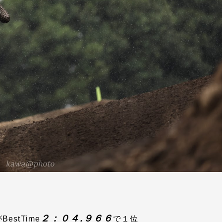
２：０４.９６６
BestTime
で１位