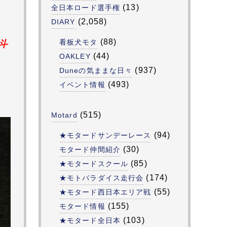
(13)
全日本ロード選手権
(2,058)
DIARY
８
(88)
看板犬モタ
斗
(44)
OAKLEY
(937)
Duneの気ままな日々
(493)
イベント情報
(515)
Motard
(94)
★モタードサンデーレース
(30)
モタード仲間紹介
(85)
★モタードスクール
(174)
★モトパラダイス走行会
(55)
★モタード西日本エリア戦
(155)
モタード情報
(103)
★モタード全日本