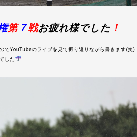
権
第
７
戦
お疲れ様でした
！
でYouTubeのライブを見て振り返りながら書きます(笑)
でした