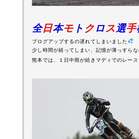
全
日
本
モ
ト
ク
ロ
ス
選
手
ブログアップするの遅れてしまいました
少し時間が経ってしまい、記憶が薄っすらなの
熊本では、１日中雨が続きマディでのレース