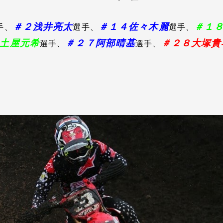
＃２浅井亮太
＃１４佐々木麗
＃１
手
、
選手、
選手、
土屋元希
＃２７阿部晴基
＃２８大塚貴
選手、
選手、