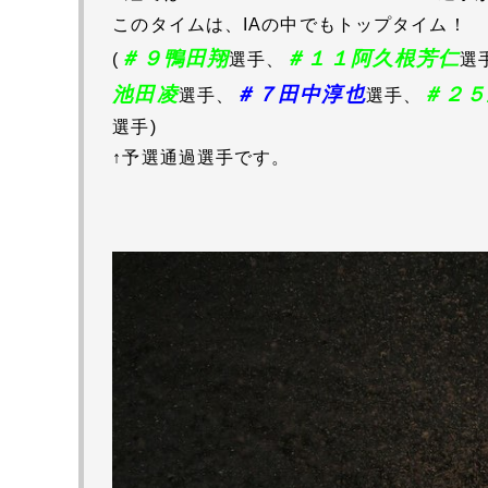
このタイムは、IAの中でもトップタイム！
＃９鴨田翔
＃１１阿久根芳仁
(
選手
、
選
池田凌
＃７田中淳也
＃２５
選手、
選手、
選手)
↑予選通過選手です。