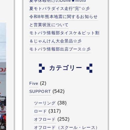
夏季休暇明けのDune★moto
夏モトパラダイス走行”完”☆彡
令和8年熊本地震に関するお知らせ
と営業状況について
モトパラ情報部タイスケ＆ピット割
＆じゃんけん大会景品☆彡
モトパラ情報部出店ブース☆彡
カテゴリー
(2)
Five
(542)
SUPPORT
(38)
ツーリング
(317)
ロード
(252)
オフロード
オフロード（スクール・レース）