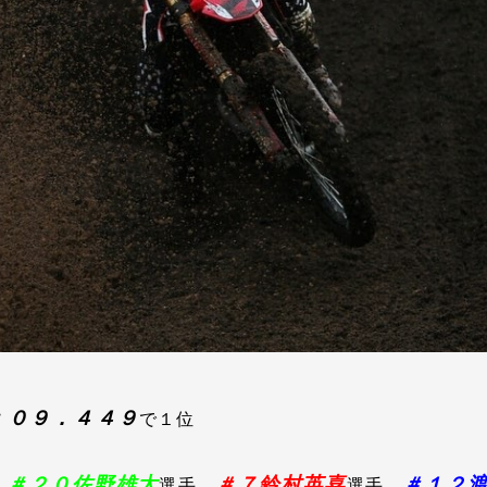
：０９．４４９
で１位
＃２０佐野雄
太
＃７鈴村英喜
＃１２
、
選手、
選手、