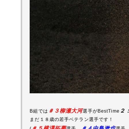
＃３
柳瀬大河
２
B組では
選手がBestTime
まだ１８歳の若手ベテラン選手です！
＃５横澤拓夢
＃４中島漱也
(
選手、
選手