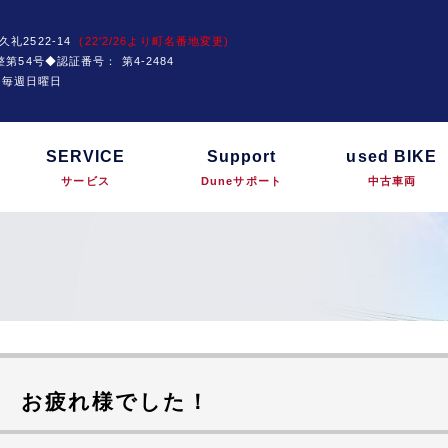
久礼2522-14
(22'2/26より町名番地変更)
運技整第54号◆認証番号：
第4-2484
は毎週日曜日
SERVICE
Support
used BIKE
サービス
Duneサポート
中古車両
戦 お疲れ様でした！