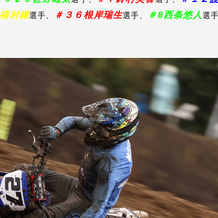
福村鎌
＃３６根岸瑞生
＃8西条悠人
選手、
選手、
選手