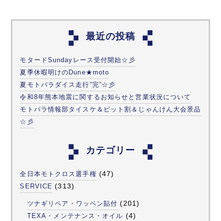
最近の投稿
モタードSundayレース受付開始☆彡
夏季休暇明けのDune★moto
夏モトパラダイス走行”完”☆彡
令和8年熊本地震に関するお知らせと営業状況について
モトパラ情報部タイスケ＆ピット割＆じゃんけん大会景品
☆彡
カテゴリー
(47)
全日本モトクロス選手権
(313)
SERVICE
(201)
ツナギリペア・ワッペン貼付
(4)
TEXA・メンテナンス・オイル