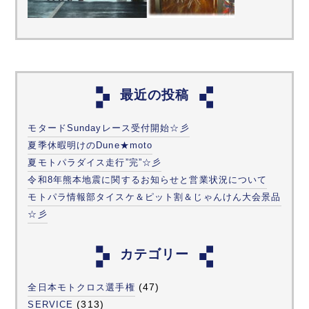
最近の投稿
モタードSundayレース受付開始☆彡
夏季休暇明けのDune★moto
夏モトパラダイス走行”完”☆彡
令和8年熊本地震に関するお知らせと営業状況について
モトパラ情報部タイスケ＆ピット割＆じゃんけん大会景品
☆彡
カテゴリー
(47)
全日本モトクロス選手権
(313)
SERVICE