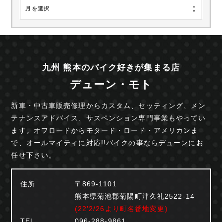
月を選択
九州 熊本のバイク好きが集まる店
デューン・モト
新車・中古車販売修理からカスタム、セッティング、
メン
テナンスアドバイス、サスペンション専門事業も
やってい
ます。オフロードからモタード・ロード・
アメリカンま
で、オールマイティに対応!!
バイクの事ならデューンにお
任せ下さい。
住所
〒869-1101
熊本県菊池郡菊陽町津久礼2522-14
(22'2/26より町名番地変更)
TEL
096-288-9861