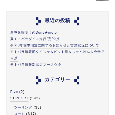
最近の投稿
夏季休暇明けのDune★moto
夏モトパラダイス走行”完”☆彡
令和8年熊本地震に関するお知らせと営業状況について
モトパラ情報部タイスケ＆ピット割＆じゃんけん大会景品
☆彡
モトパラ情報部出店ブース☆彡
カテゴリー
(2)
Five
(542)
SUPPORT
(38)
ツーリング
(317)
ロード