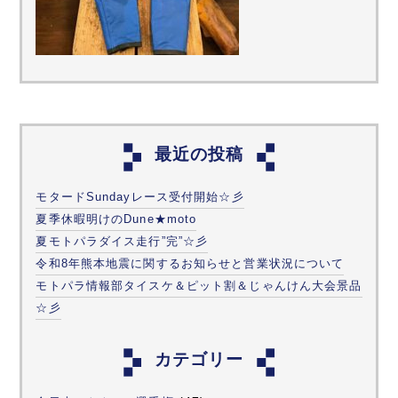
最近の投稿
モタードSundayレース受付開始☆彡
夏季休暇明けのDune★moto
夏モトパラダイス走行”完”☆彡
令和8年熊本地震に関するお知らせと営業状況について
モトパラ情報部タイスケ＆ピット割＆じゃんけん大会景品
☆彡
カテゴリー