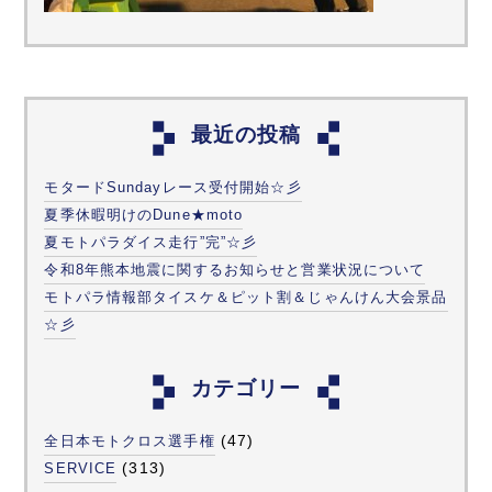
最近の投稿
モタードSundayレース受付開始☆彡
夏季休暇明けのDune★moto
夏モトパラダイス走行”完”☆彡
令和8年熊本地震に関するお知らせと営業状況について
モトパラ情報部タイスケ＆ピット割＆じゃんけん大会景品
☆彡
カテゴリー
(47)
全日本モトクロス選手権
(313)
SERVICE