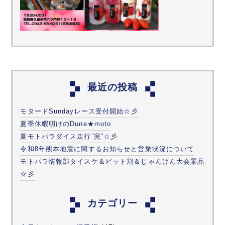
最近の投稿
モタードSundayレース受付開始☆彡
夏季休暇明けのDune★moto
夏モトパラダイス走行”完”☆彡
令和8年熊本地震に関するお知らせと営業状況について
モトパラ情報部タイスケ＆ピット割＆じゃんけん大会景品
☆彡
カテゴリー