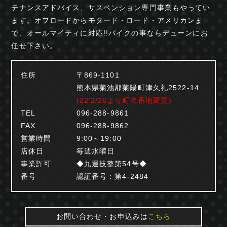
テナンスアドバイス、サスペンション専門事業も
やってい
ます。オフロードからモタード・ロード・
アメリカンま
で、オールマイティに対応!!
バイクの事ならデューンにお
任せ下さい。
住所
〒869-1101
熊本県菊池郡菊陽町津久礼2522-14
(22'2/26より町名番地変更)
TEL
096-288-9861
FAX
096-288-9862
営業時間
9:00～19:00
店休日
毎週水曜日
事業許可
◆九運技整第54号◆
番号
認証番号：第4-2484
お問い合わせ・お申込みは
こちら