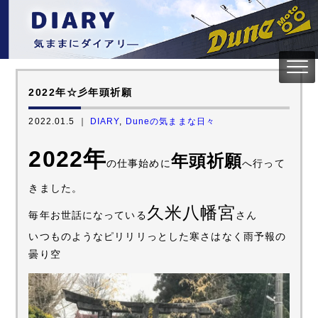
2022年☆彡年頭祈願
2022.01.5 ｜
DIARY
,
Duneの気ままな日々
2022年
年頭祈願
の仕事始めに
へ行って
きました。
久米八幡宮
毎年お世話になっている
さん
いつものようなピリリリっとした寒さはなく雨予報の
曇り空