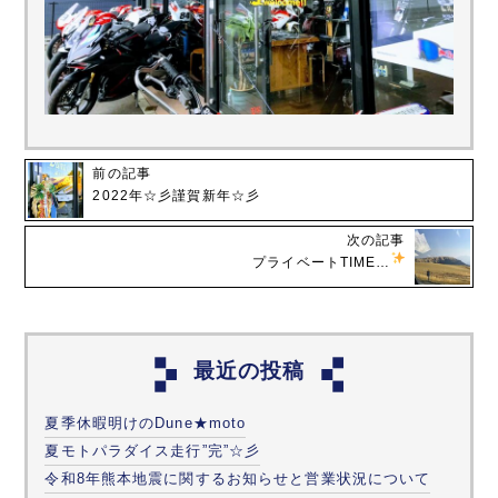
前の記事
2022年☆彡謹賀新年☆彡
次の記事
プライベートTIME…
最近の投稿
夏季休暇明けのDune★moto
夏モトパラダイス走行”完”☆彡
令和8年熊本地震に関するお知らせと営業状況について