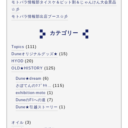
モトパラ情報部タイスケ＆ピット割＆じゃんけん大会景品
☆彡
モトパラ情報部出店ブース☆彡
カテゴリー
(111)
Topics
(15)
Duneオリジナルグッズ★
(20)
HYOD
(125)
OLD★HISTORY
(6)
Dune★dream
(115)
さぼてんのﾂﾌﾞﾔｷ…
(1)
exhibition-moto
(7)
DuneのFIへの道
(1)
Dune★引越ストーリー
(3)
オイル