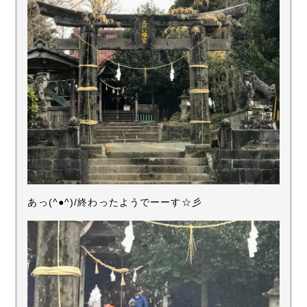
あっ(^●^)/終わったようでーーす☆彡