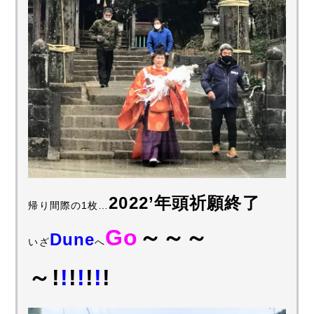
2022’年頭祈願終了
帰り間際の1枚…
Go
～～～
Dune
いざ
へ
～!
!
!
!
!
!
!