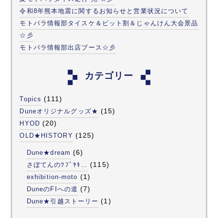
令和8年熊本地震に関するお知らせと営業状況について
モトパラ情報部タイスケ＆ピット割＆じゃんけん大会景品
☆彡
モトパラ情報部出店ブース☆彡
カテゴリー
(111)
Topics
(15)
Duneオリジナルグッズ★
(20)
HYOD
(125)
OLD★HISTORY
(6)
Dune★dream
(115)
さぼてんのﾂﾌﾞﾔｷ…
(1)
exhibition-moto
(7)
DuneのFIへの道
(1)
Dune★引越ストーリー