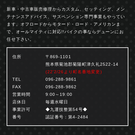
新車・中古車販売修理からカスタム、セッティング、
メン
テナンスアドバイス、サスペンション専門事業も
やってい
ます。オフロードからモタード・ロード・
アメリカンま
で、オールマイティに対応!!
バイクの事ならデューンにお
任せ下さい。
住所
〒869-1101
熊本県菊池郡菊陽町津久礼2522-14
(22'2/26より町名番地変更)
TEL
096-288-9861
FAX
096-288-9862
営業時間
9:00～19:00
店休日
毎週水曜日
事業許可
◆九運技整第54号◆
番号
認証番号：第4-2484