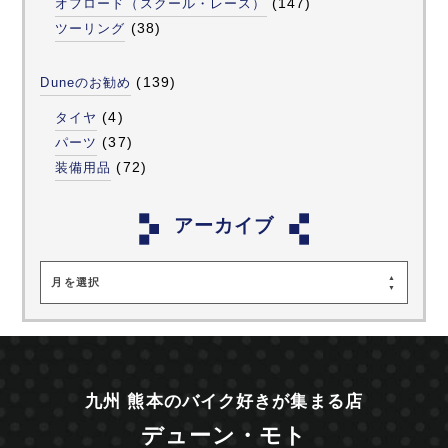
(147)
オフロード（スクール・レース）
(38)
ツーリング
(139)
Duneのお勧め
(4)
タイヤ
(37)
パーツ
(72)
装備用品
アーカイブ
月を選択
九州 熊本のバイク好きが集まる店
デューン・モト