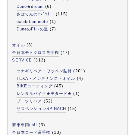
(6)
Dune★dream
(115)
さぼてんのﾂﾌﾞﾔｷ…
(1)
exhibition-moto
(7)
DuneのFIへの道
(3)
オイル
(47)
全日本モトクロス選手権
(313)
SERVICE
(201)
ツナギリペア・ワッペン貼付
(4)
TEXA・メンテナンス・オイル
(45)
BIKEコーティング
(1)
レンタルバイク★モタード★
(52)
ブーツリペア
(15)
サスペンションSPINACH
(3)
新車車両up!!
(13)
全日本ロード選手権