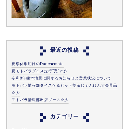
最近の投稿
夏季休暇明けのDune★moto
夏モトパラダイス走行”完”☆彡
令和8年熊本地震に関するお知らせと営業状況について
モトパラ情報部タイスケ＆ピット割＆じゃんけん大会景品
☆彡
モトパラ情報部出店ブース☆彡
カテゴリー