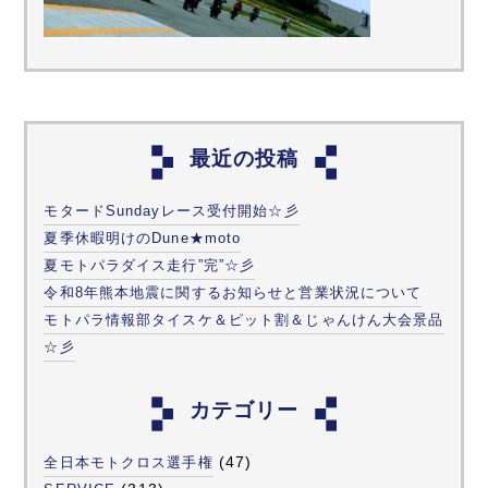
最近の投稿
モタードSundayレース受付開始☆彡
夏季休暇明けのDune★moto
夏モトパラダイス走行”完”☆彡
令和8年熊本地震に関するお知らせと営業状況について
モトパラ情報部タイスケ＆ピット割＆じゃんけん大会景品
☆彡
カテゴリー
(47)
全日本モトクロス選手権