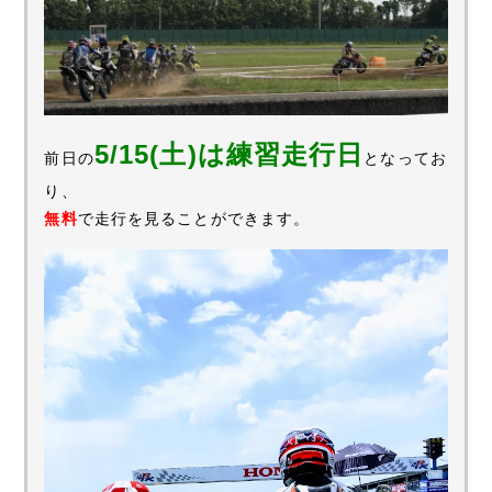
5/15(土)は練習走行日
前日の
となってお
り、
無料
で走行を見ることができます。