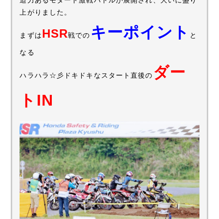
上がりました。
キーポイント
HSR
まずは
戦での
と
なる
ダー
ハラハラ☆彡ドキドキなスタート直後の
トIN