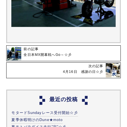
前の記事
全日本MX開幕戦へGo～☆彡
次の記事
4月16日 感謝の日☆彡
最近の投稿
モタードSundayレース受付開始☆彡
夏季休暇明けのDune★moto
夏モトパラダイス走行”完”☆彡