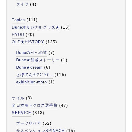
(4)
タイヤ
(111)
Topics
(15)
Duneオリジナルグッズ★
(20)
HYOD
(125)
OLD★HISTORY
(7)
DuneのFIへの道
(1)
Dune★引越ストーリー
(6)
Dune★dream
(115)
さぼてんのﾂﾌﾞﾔｷ…
(1)
exhibition-moto
(3)
オイル
(47)
全日本モトクロス選手権
(313)
SERVICE
(52)
ブーツリペア
(15)
サスペンションSPINACH