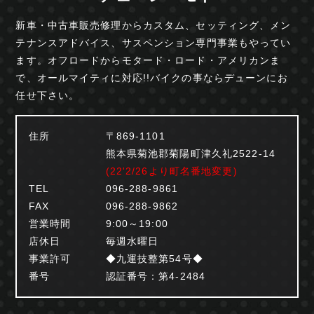
新車・中古車販売修理からカスタム、セッティング、
メン
テナンスアドバイス、サスペンション専門事業も
やってい
ます。オフロードからモタード・ロード・
アメリカンま
で、オールマイティに対応!!
バイクの事ならデューンにお
任せ下さい。
住所
〒869-1101
熊本県菊池郡菊陽町津久礼2522-14
(22'2/26より町名番地変更)
TEL
096-288-9861
FAX
096-288-9862
営業時間
9:00～19:00
店休日
毎週水曜日
事業許可
◆九運技整第54号◆
番号
認証番号：第4-2484