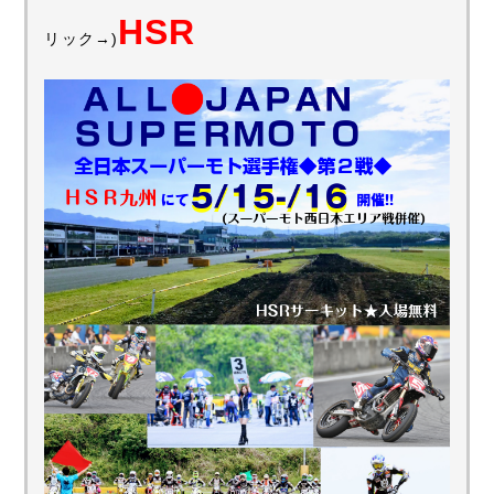
HSR
リック→)