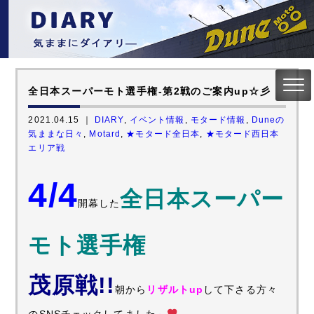
全日本スーパーモト選手権-第2戦のご案内up☆彡
2021.04.15 ｜
DIARY
,
イベント情報
,
モタード情報
,
Duneの
気ままな日々
,
Motard
,
★モタード全日本
,
★モタード西日本
エリア戦
4/4
全日本スーパー
開幕した
モト選手権
茂原戦!!
朝から
リザルトup
して下さる方々
のSNSチェックしてました
～