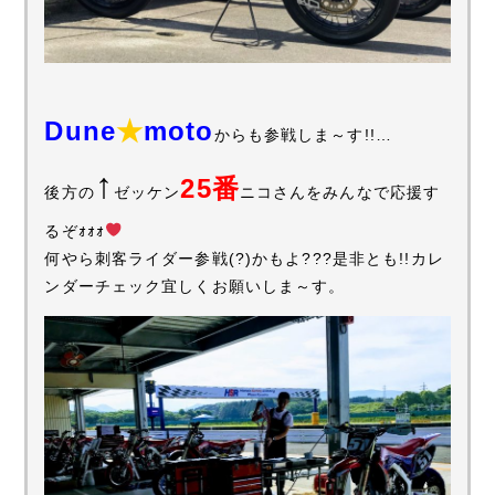
Dune
★
moto
からも参戦しま～す!!…
↑
25番
後方の
ゼッケン
ニコさんをみんなで応援す
るぞｫｫｫ
何やら刺客ライダー参戦(?)かもよ???是非とも!!カレ
ンダーチェック宜しくお願いしま～す。