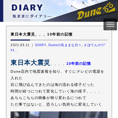
東日本大震災、、、10年前の記憶
2021.03.11 ｜
DIARY
,
Duneの気ままな日々
,
さぼてんのﾂﾌﾞ
ﾔｷ...
東日本大震災
、、、、
10年前の記憶
Dune店内で地震速報を知り、すぐにテレビの電源を
入れた
目に飛び込んできたのは海の流れる様子だった
時間が経つにつれて変化していく海の様子、、、、
あちらこちらの映像が映り変わるにつれて
ただ事ではないと、恐ろしい気持ちに変化していく