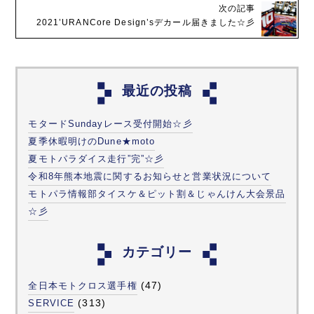
次の記事
2021’URANCore Design’sデカール届きました☆彡
最近の投稿
モタードSundayレース受付開始☆彡
夏季休暇明けのDune★moto
夏モトパラダイス走行”完”☆彡
令和8年熊本地震に関するお知らせと営業状況について
モトパラ情報部タイスケ＆ピット割＆じゃんけん大会景品
☆彡
カテゴリー
(47)
全日本モトクロス選手権
(313)
SERVICE