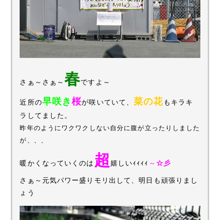
春
さぁ～さぁ～
ですよ～
早咲き
桜
菜の花
近所の
が咲いていて、
もキラキ
ラしてました。
昨年のようにワクワクしない自分に腹が立ったりしました
が、、、
超
暖かくなっていくのは
嬉しいｨｨｨｨ
～
☆彡
さぁ～元気パワー盛りモリ出して、明日も頑張りまし
ょう