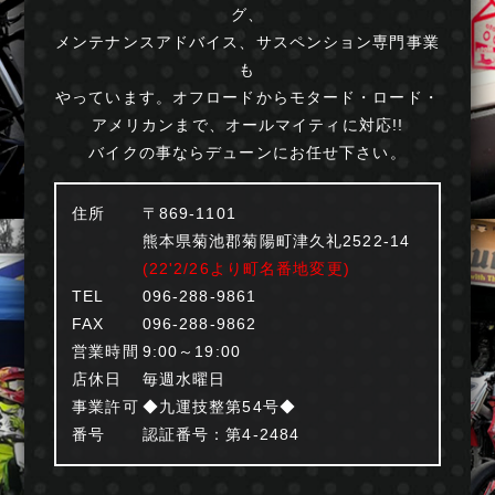
グ、
メンテナンスアドバイス、サスペンション専門事業
も
やっています。オフロードからモタード・ロード・
アメリカンまで、オールマイティに対応!!
バイクの事ならデューンにお任せ下さい。
住所
〒869-1101
熊本県菊池郡菊陽町津久礼2522-14
(22'2/26より町名番地変更)
TEL
096-288-9861
FAX
096-288-9862
営業時間
9:00～19:00
店休日
毎週水曜日
事業許可
◆九運技整第54号◆
番号
認証番号：第4-2484