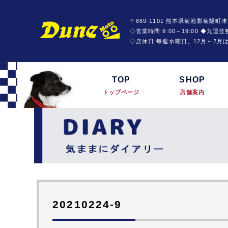
〒869-1101 熊本県菊池郡菊陽町津
◇営業時間:9:00～19:00 ◆九
◇店休日:毎週水曜日、12月～2月
TOP
SHOP
トップページ
店舗案内
20210224-9