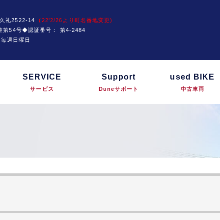
久礼2522-14
(22'2/26より町名番地変更)
運技整第54号◆認証番号：
第4-2484
は毎週日曜日
SERVICE
Support
used BIKE
サービス
Duneサポート
中古車両