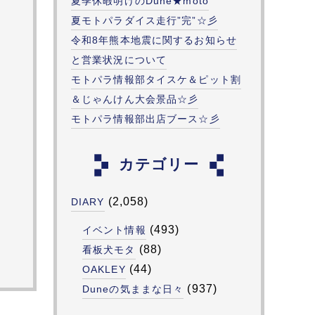
夏季休暇明けのDune★moto
夏モトパラダイス走行”完”☆彡
令和8年熊本地震に関するお知らせ
と営業状況について
モトパラ情報部タイスケ＆ピット割
＆じゃんけん大会景品☆彡
モトパラ情報部出店ブース☆彡
カテゴリー
(2,058)
DIARY
(493)
イベント情報
(88)
看板犬モタ
(44)
OAKLEY
(937)
Duneの気ままな日々